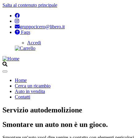
Salta al contenuto principale
gruppocicero@libero.it
Faqs
Accedi
Opzioni
di
configurazione
per
Aperto
Home
Cerca un ricambio
Navigazione
Auto in vendita
principale
Contatti
Servizio autodemolizione
Smontare un auto non è un gioco.
Smontare un'auto vuol dire venire a contatto con elementi pericolosi