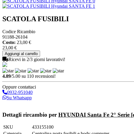
SCATOLA FUSIBILI
Codice Ricambio
91188-26104
Costo:
23,00 €
23,00 €
Ricevi in 2/3 giorni lavorativi!
4.89
/5.00 su 110 recensioni!
Oppure contattaci
0932-951040
Su Whatsapp
Invia richiesta
Dettagli rircambio per
HYUNDAI Santa Fe 2° Serie [
SKU
433155100
Categoria
Centralina porta fusibili e body computer