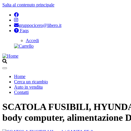
Salta al contenuto principale
gruppocicero@libero.it
Faqs
Accedi
Opzioni
di
configurazione
per
Aperto
Home
Cerca un ricambio
Navigazione
Auto in vendita
principale
Contatti
SCATOLA FUSIBILI, HYUNDAI San
body computer, alimentazione D