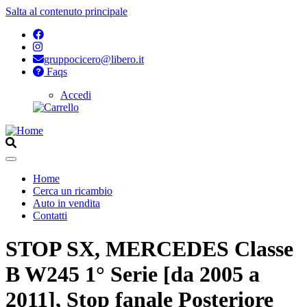
Salta al contenuto principale
gruppocicero@libero.it
Faqs
Accedi
Opzioni
di
configurazione
per
Aperto
Home
Cerca un ricambio
Navigazione
Auto in vendita
principale
Contatti
STOP SX, MERCEDES Classe
B W245 1° Serie [da 2005 a
2011], Stop fanale Posteriore